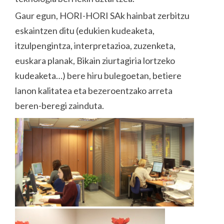
Gaur egun, HORI-HORI SAk hainbat zerbitzu
eskaintzen ditu (edukien kudeaketa,
itzulpengintza, interpretazioa, zuzenketa,
euskara planak, Bikain ziurtagiria lortzeko
kudeaketa…) bere hiru bulegoetan, betiere
lanon kalitatea eta bezeroentzako arreta
beren-beregi zainduta.