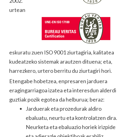
2002.
urtean
eskuratu zuen ISO 9001 ziurtagiria, kalitatea
kudeatzeko sistemak arautzen dituena; eta,
harrezkero, urtero berritu du ziurtagiri hori.
Etengabe hobetzea, enpresaren jarduera
eragingarriagoa izatea eta interesdun alderdi
guztiak pozik egotea da helburua; beraz:
Jarduerak eta prozedurak aldiro
ebaluatu, neurtu eta kontrolatzen dira.
Neurketa eta ebaluazio horiek irizpide
eta adierazle objektiboak erabiliz