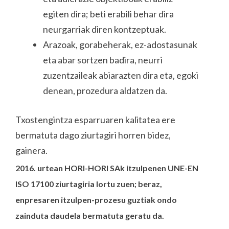
egiten dira; beti erabili behar dira
neurgarriak diren kontzeptuak.
Arazoak, gorabeherak, ez-adostasunak
eta abar sortzen badira, neurri
zuzentzaileak abiarazten dira eta, egoki
denean, prozedura aldatzen da.
Txostengintza esparruaren kalitatea ere
bermatuta dago ziurtagiri horren bidez,
gainera.
2016. urtean HORI-HORI SAk itzulpenen UNE-EN
ISO 17100 ziurtagiria lortu zuen; beraz,
enpresaren itzulpen-prozesu guztiak ondo
zainduta daudela bermatuta geratu da.