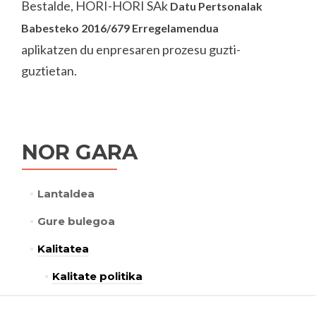
Bestalde, HORI-HORI SAk
Datu Pertsonalak
Babesteko 2016/679 Erregelamendua
aplikatzen du enpresaren prozesu guzti-
guztietan.
NOR GARA
Lantaldea
Gure bulegoa
Kalitatea
Kalitate politika