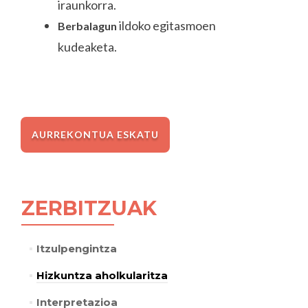
iraunkorra.
ildoko egitasmoen
Berbalagun
kudeaketa.
AURREKONTUA ESKATU
ZERBITZUAK
Itzulpengintza
Hizkuntza aholkularitza
Interpretazioa