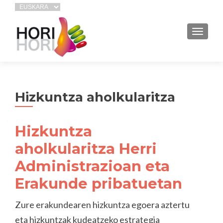
TOGGL
Hizkuntza aholkularitza
Hizkuntza
aholkularitza Herri
Administrazioan eta
Erakunde pribatuetan
Zure erakundearen hizkuntza egoera aztertu
eta hizkuntzak kudeatzeko estrategia