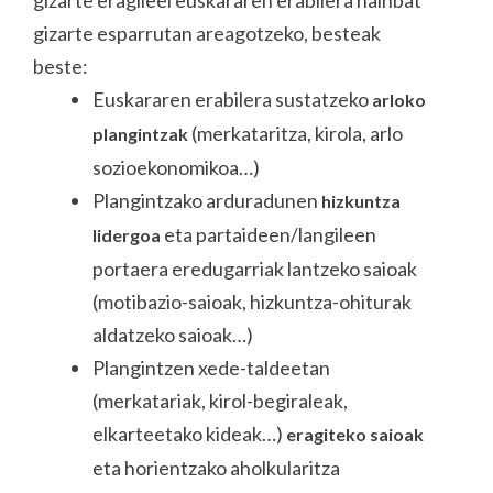
gizarte eragileei euskararen erabilera hainbat
gizarte esparrutan areagotzeko, besteak
beste:
Euskararen erabilera sustatzeko
arloko
(merkataritza, kirola, arlo
plangintzak
sozioekonomikoa…)
Plangintzako arduradunen
hizkuntza
eta partaideen/langileen
lidergoa
portaera eredugarriak lantzeko saioak
(motibazio-saioak, hizkuntza-ohiturak
aldatzeko saioak…)
Plangintzen xede-taldeetan
(merkatariak, kirol-begiraleak,
elkarteetako kideak…)
eragiteko saioak
eta horientzako aholkularitza