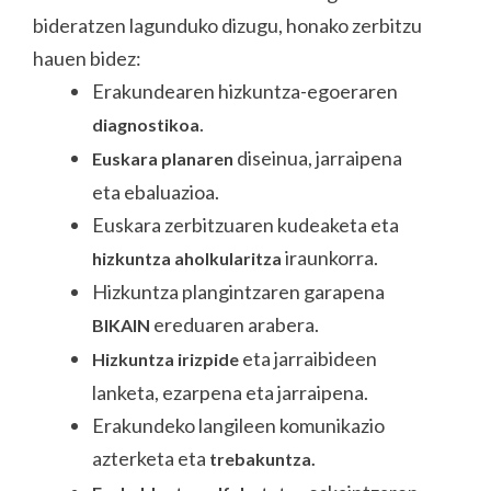
bideratzen lagunduko dizugu, honako zerbitzu
hauen bidez:
Erakundearen hizkuntza-egoeraren
.
diagnostikoa
diseinua, jarraipena
Euskara planaren
eta ebaluazioa.
Euskara zerbitzuaren kudeaketa eta
iraunkorra.
hizkuntza aholkularitza
Hizkuntza plangintzaren garapena
ereduaren arabera.
BIKAIN
eta jarraibideen
Hizkuntza irizpide
lanketa, ezarpena eta jarraipena.
Erakundeko langileen komunikazio
azterketa eta
trebakuntza.