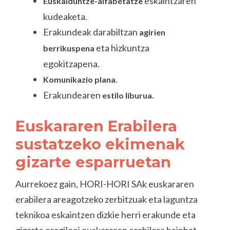
eskaintzaren
Euskalduntze-alfabetatze
kudeaketa.
Erakundeak darabiltzan
agirien
eta hizkuntza
berrikuspena
egokitzapena.
.
Komunikazio plana
Erakundearen
.
estilo liburua
Euskararen Erabilera
sustatzeko ekimenak
gizarte esparruetan
Aurrekoez gain, HORI-HORI SAk euskararen
erabilera areagotzeko zerbitzuak eta laguntza
teknikoa eskaintzen dizkie herri erakunde eta