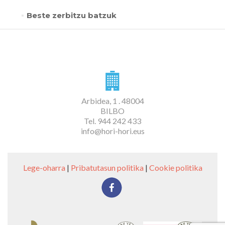
Beste zerbitzu batzuk
Arbidea, 1 . 48004
BILBO
Tel. 944 242 433
info@hori-hori.eus
Lege-oharra
|
Pribatutasun politika
|
Cookie politika