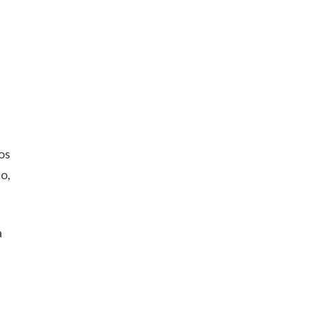
os
o,
a